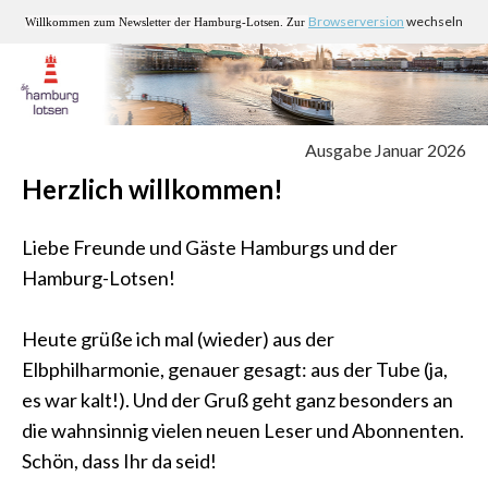
Browserversion
wechseln
Willkommen zum Newsletter der Hamburg-Lotsen. Zur
Ausgabe Januar 2026
Herzlich willkommen!
Liebe Freunde und Gäste Hamburgs und der
Hamburg-Lotsen!
Heute grüße ich mal (wieder) aus der
Elbphilharmonie, genauer gesagt: aus der Tube (ja,
es war kalt!). Und der Gruß geht ganz besonders an
die wahnsinnig vielen neuen Leser und Abonnenten.
Schön, dass Ihr da seid!