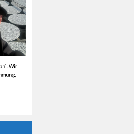
phi. Wir
immung,