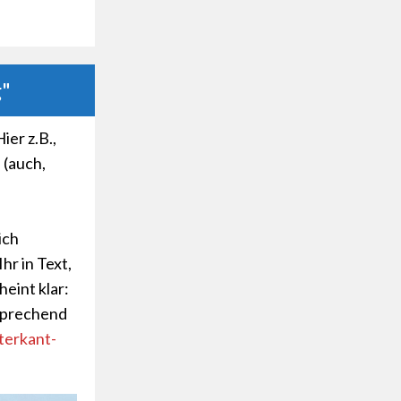
g"
ier z.B.,
 (auch,
ich
Ihr in Text,
heint klar:
rsprechend
erkant-