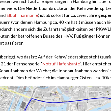
eisen wir nicht auf alle Sperrungen in Hamburg hin, aber d
icher viele: Die Niederbaumbrücke an der Kehrwiederspitz
und
Elbphilharmonie
) ist ab sofort für ca. zwei Jahre gespe
auern (von denen Hamburg ca. 40 km hat!) müssen auch hie
durch ändern sich die Zufahrtsmöglichkeiten per PKW/
outen der betroffenen Busse des HVV. Fußgänger können
t passieren.
berlegt, wo das ist: Auf der Kehrwiederspitze steht (zumi
 21 der Fernsehserie "
Notruf Hafenkante
". Hier entstehe
ußenaufnahmen der Wache; die Innenaufnahmen werden 
edreht. Dies befindet sich im Hamburger Osten – ca. 10 k