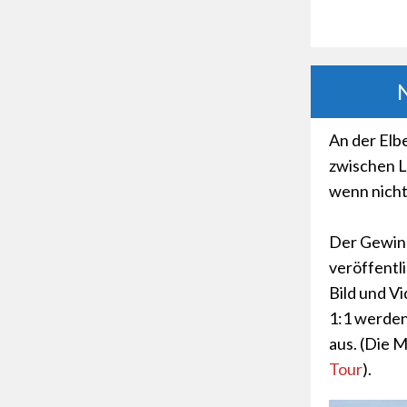
N
An der Elbe
zwischen L
wenn nicht 
Der Gewinn
veröffentl
Bild und Vi
1:1 werden
aus. (Die 
Tour
).