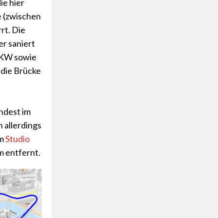
ie hier
e (zwischen
rrt. Die
r saniert
LKW sowie
 die Brücke
ndest im
n allerdings
im
Studio
m entfernt.