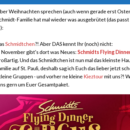
über Weihnachten sprechen (auch wenn gerade erst Ostern
chmidt-Familie hat mal wieder was ausgebrütet (das passt
):
das
Schmidtchen
?! Aber DAS kennt Ihr (noch) nicht:
 November gibt's dort was Neues:
Schmidts Flying Dinne
roßartig. Und das Schmidtchen ist nun mal das kleinste Ha
ilie auf St. Pauli, deshalb sag ich Euch das lieber jetzt sc
kleine Gruppen - und vorher ne kleine
Kieztour
mit uns?! W
ns gern um Euer Gesamtpaket.