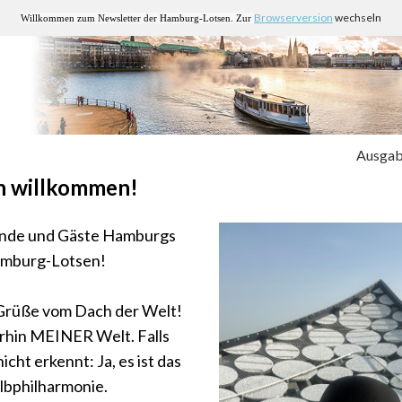
Browserversion
wechseln
Willkommen zum Newsletter der Hamburg-Lotsen. Zur
Ausgab
h willkommen!
unde und Gäste Hamburgs
amburg-Lotsen!
Grüße vom Dach der Welt!
rhin MEINER Welt. Falls
icht erkennt: Ja, es ist das
lbphilharmonie.