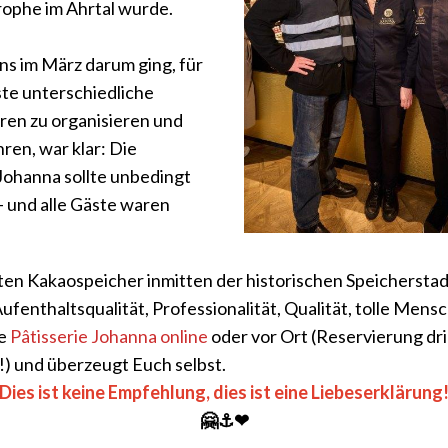
rophe im Ahrtal wurde.
uns im März darum ging, für
ste unterschiedliche
en zu organisieren und
ren, war klar: Die
 Johanna sollte unbedingt
– und alle Gäste waren
.
lten Kakaospeicher inmitten der historischen Speichersta
 Aufenthaltsqualität, Professionalität, Qualität, tolle Mens
ie
Pâtisserie Johanna online
oder vor Ort (Reservierung dr
) und überzeugt Euch selbst.
Dies ist keine Empfehlung, dies ist eine Liebeserklärung
🤗⚓❤