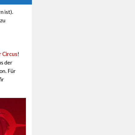
 ist).
 zu
r Circus
!
us der
hon. Für
ir