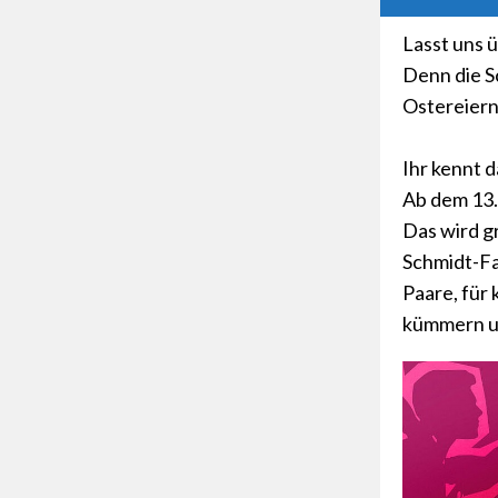
Lasst uns 
Denn die S
Ostereiern
Ihr kennt 
Ab dem 13.
Das wird g
Schmidt-Fam
Paare, für 
kümmern u