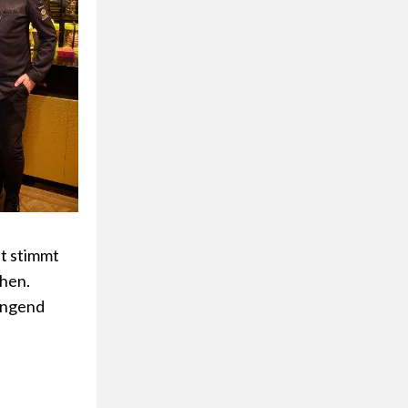
dt stimmt
chen.
ingend
!