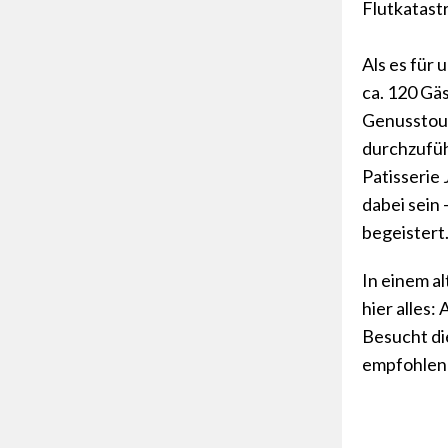
Flutkatast
Als es für 
ca. 120 Gä
Genusstour
durchzufüh
Patisserie
dabei sein 
begeistert
In einem a
hier alles:
Besucht d
empfohlen!