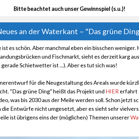
Bitte beachtet auch unser Gewinnspiel (s.u.)!
eues an der Waterkant – "Das grüne Din
 ist es schön. Aber manchmal eben ein bisschen weniger. H
andungsbrücken und Fischmarkt, sieht es derzeit karg aus
gerade Schietwetter ist ...). Aber es tut sich was!
erentwurf für die Neugestaltung des Areals wurde kürzl
icht. "Das grüne Ding" heißt das Projekt und
HIER
erfahrt 
deo, was bis 2030 aus der Meile werden soll. Schon jetzt sc
 die Entwürfe nicht umgesetzt, aber es sieht sehr vielve
Meile ist übrigens eins der (möglichen) Themen unserer
Wat