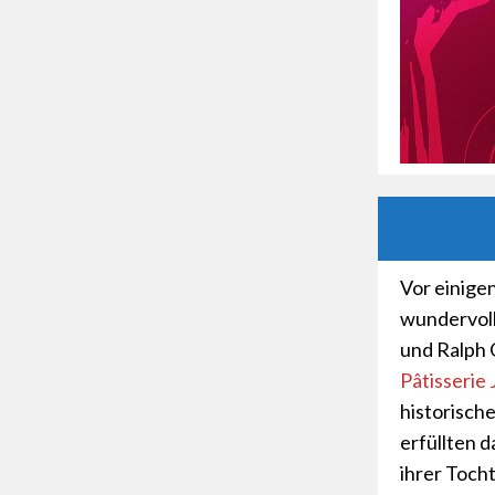
Vor einige
wundervol
und Ralph 
Pâtisserie
historische
erfüllten 
ihrer Toch