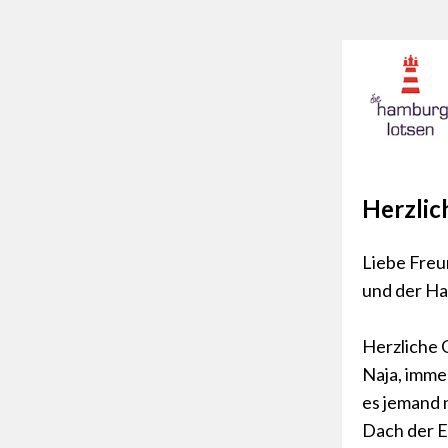
Herzlic
Liebe Fre
und der H
Herzliche 
Naja, imme
es jemand n
Dach der E