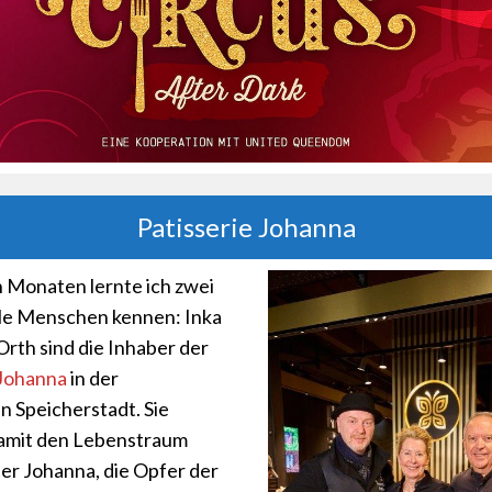
Patisserie Johanna
n Monaten lernte ich zwei
le Menschen kennen: Inka
Orth sind die Inhaber der
 Johanna
in der
n Speicherstadt. Sie
damit den Lebenstraum
ter Johanna, die Opfer der