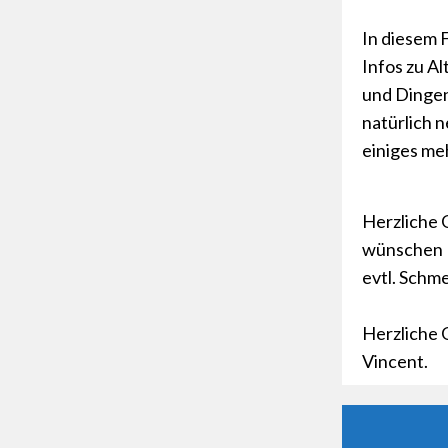
In diesem 
Infos zu A
und Dingen
natürlich 
einiges me
Herzliche G
wünschen E
evtl. Schm
Herzliche
Vincent.