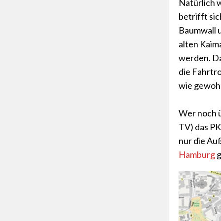
Natürlich w
betrifft s
Baumwall 
alten Kaim
werden. Da
die Fahrtr
wie gewohn
Wer noch ü
TV) das PK
nur die A
Hamburg
g