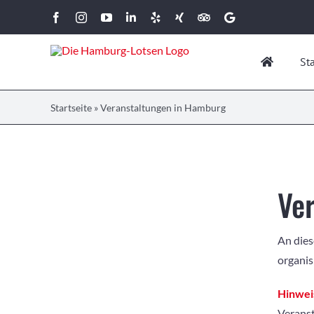
Zum
Facebook
Instagram
YouTube
LinkedIn
Yelp
Xing
Tripadvisor
Google
Inhalt
springen
St
Startseite
»
Veranstaltungen in Hamburg
Ve
An dies
organis
Hinwei
Veranst