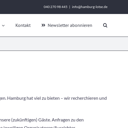
040 270 98 445
|
info@hamburg-lotse.de
Kontakt
Newsletter abonnieren
en. Hamburg hat viel zu bieten – wir recherchieren und
unsere (zukünftigen) Gäste. Anfragen zu den
die jeweiligen Organisatoren/Ausrichter.