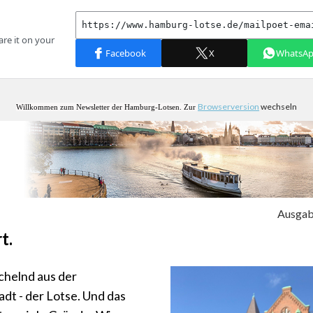
Browserversion
wechseln
Willkommen zum Newsletter der Hamburg-Lotsen. Zur
Ausgab
t.
ächelnd aus der
adt - der Lotse. Und das