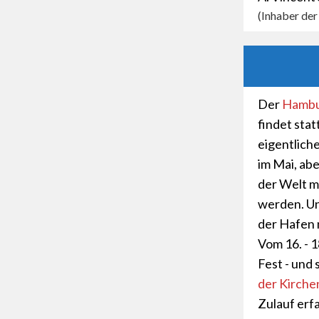
(Inhaber de
Der
Hambu
findet sta
eigentlich
im Mai, ab
der Welt m
werden. Un
der Hafen 
Vom 16. - 
Fest - und 
der Kirche
Zulauf erf