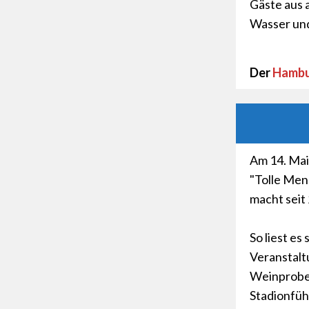
Gäste aus a
Wasser und
Der
Hambu
Am 14. Mai
"Tolle Men
macht seit
So liest es 
Veranstaltu
Weinproben
Stadionfü