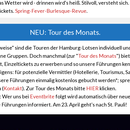
as Wetter wird - drinnen wird's heiß. Stilvoll, versteht sich
Tickets.
Spring-Fever-Burlesque-Revue
.
NEU: Tour des Monats.
eise" sind die Touren der Hamburg-Lotsen individuell und
ne Gruppen. Doch manchmal (zur "
Tour des Monats
") bie
t, Einzeltickets zu erwerben und so unsere Führungen ke
igens: für potenzielle Vermittler (Hotellerie, Tourismus, Sale
ere Führungen einmalig kostenlos gebucht werden*; spre
 (
Kontakt
). Zur Tour des Monats bitte
HIER
klicken.
: Wer uns bei
Eventbrite
folgt wird automatisch über neu
 Führungen informiert. Am 23. April geht's nach St. Pauli!