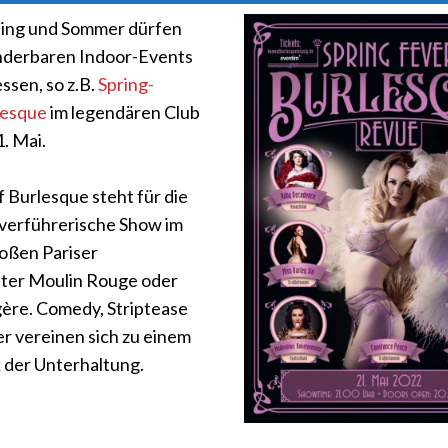
ling und Sommer dürfen
nderbaren Indoor-Events
ssen, so z.B.
Spring-
lesque
im legendären Club
. Mai.
f Burlesque steht für die
verführerische Show im
roßen Pariser
ter Moulin Rouge oder
gère. Comedy, Striptease
r vereinen sich zu einem
der Unterhaltung.