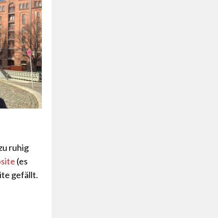
zu ruhig
site
(es
te gefällt.