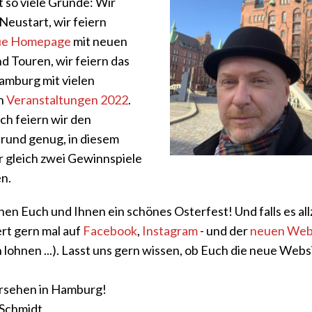
t so viele Gründe: Wir
Neustart, wir feiern
ue Homepage
mit neuen
d Touren, wir feiern das
amburg mit vielen
en
Veranstaltungen 2022
.
ch feiern wir den
Grund genug, in diesem
 gleich zwei Gewinnspiele
n.
en Euch und Ihnen ein schönes Osterfest! Und falls es all
ert gern mal auf
Facebook
,
Instagram
- und der
neuen Web
 lohnen ...). Lasst uns gern wissen, ob Euch die neue Websi
rsehen in Hamburg!
 Schmidt