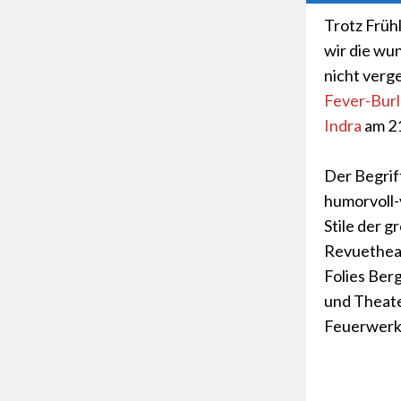
Trotz Früh
wir die wu
nicht verge
Fever-Bur
Indra
am 21
Der Begrif
humorvoll-
Stile der g
Revuethea
Folies Ber
und Theate
Feuerwerk 