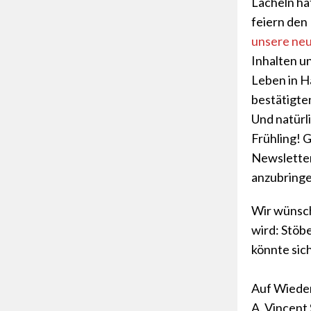
Lächeln ha
feiern den 
unsere ne
Inhalten un
Leben in H
bestätigt
Und natürli
Frühling! 
Newsletter
anzubringe
Wir wünsch
wird: Stöb
könnte sich
Auf Wiede
A. Vincent