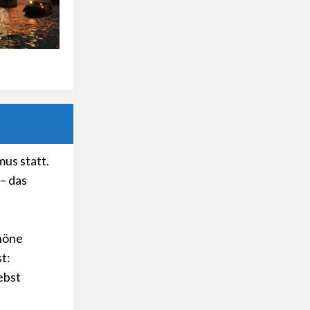
mus statt.
– das
chöne
st:
ebst