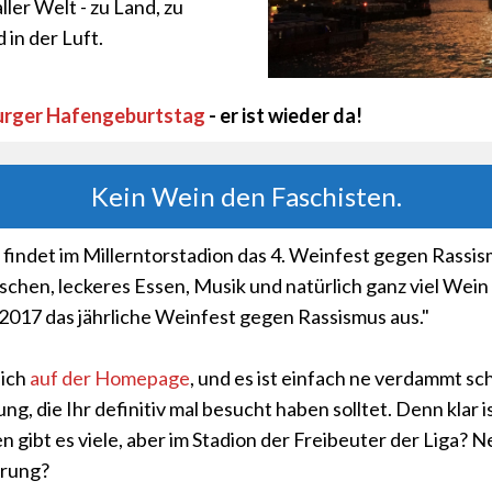
ller Welt - zu Land, zu
 in der Luft.
rger Hafengeburtstag
- er ist wieder da!
Kein Wein den Faschisten.
 findet im Millerntorstadion das 4. Weinfest gegen Rassis
schen, leckeres Essen, Musik und natürlich ganz viel Wein 
 2017 das jährliche Weinfest gegen Rassismus aus."
sich
auf der Homepage
, und es ist einfach ne verdammt s
ng, die Ihr definitiv mal besucht haben solltet. Denn klar i
 gibt es viele, aber im Stadion der Freibeuter der Liga? N
hrung?