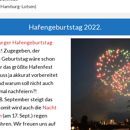
r Hamburg-Lotsen)
Hafengeburtstag 2022.
rger Hafengeburtstag
tt! Zugegeben, der
e Geburtstag wäre schon
er das größte Hafenfest
uss ja akkurat vorbereitet
d warum soll nicht auch
mal nachfeiern?!
18. September steigt das
somit wird auch die
Nacht
n
(am 17. Sept.) regen
ahren. Wir freuen uns auf