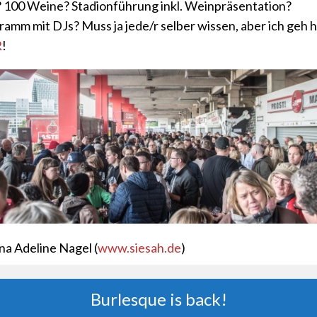
 100 Weine? Stadionführung inkl. Weinpräsentation?
amm mit DJs? Muss ja jede/r selber wissen, aber ich geh h
R
!
na Adeline Nagel (
www.siesah.de
)
Burlesque is back!