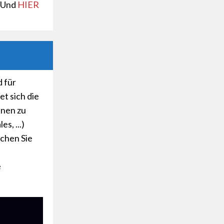
. Und
HIER
 für
tet sich die
nnen zu
s, ...)
chen Sie
e