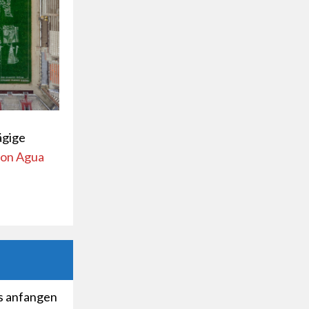
ägige
con Agua
ts anfangen