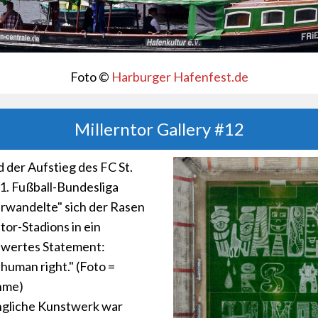
Foto ©
Harburger Hafenfest.de
Millerntor Gallery #12
 der Aufstieg des FC St.
e 1. Fußball-Bundesliga
verwandelte" sich der Rasen
tor-Stadions in ein
wertes Statement:
 human right." (Foto =
hme)
ngliche Kunstwerk war