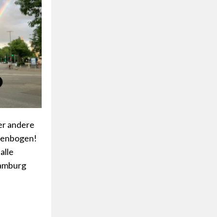
er andere
egenbogen!
alle
Hamburg