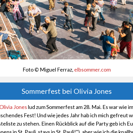
Foto © Miguel Ferraz,
elbsommer.com
Sommerfest bei Olivia Jones
Olivia Jones
lud zum Sommerfest am 28. Mai. Es war wie i
uschendes Fest! Und wie jedes Jahr hab ich mich gefreut wi
teliste zu stehen. Einen Rückblick auf die Party geb ich E
ens in St. Pauli, stays in St. Pauli!"), aber wie ich die knall