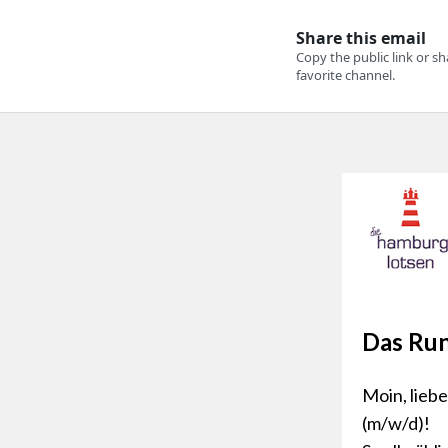
Das Run
Moin, lieb
(m/w/d)!