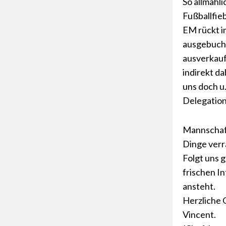
So allmähli
Fußballfieb
EM rückt i
ausgebucht,
ausverkauf
indirekt da
uns doch u.
Delegation
Mannschaft
Dinge verr
Folgt uns 
frischen I
ansteht.
Herzliche 
Vincent.