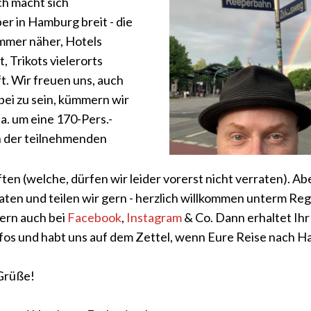
ch macht sich
er in Hamburg breit - die
mmer näher, Hotels
 Trikots vielerorts
t. Wir freuen uns, auch
bei zu sein, kümmern wir
a. um eine 170-Pers.-
 der teilnehmenden
en (welche, dürfen wir leider vorerst nicht verraten). Ab
aten und teilen wir gern - herzlich willkommen unterm R
gern auch bei
Facebook
,
Instagram
& Co. Dann erhaltet Ihr 
nfos und habt uns auf dem Zettel, wenn Eure Reise nach 
Grüße!