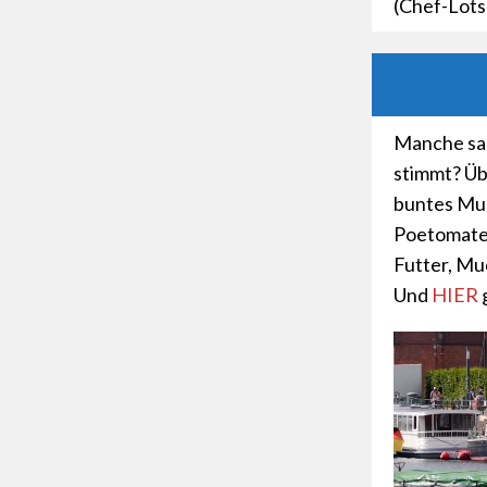
(Chef-Lots
Manche sag
stimmt? Übe
buntes Mus
Poetomaten
Futter, Mu
Und
HIER
g