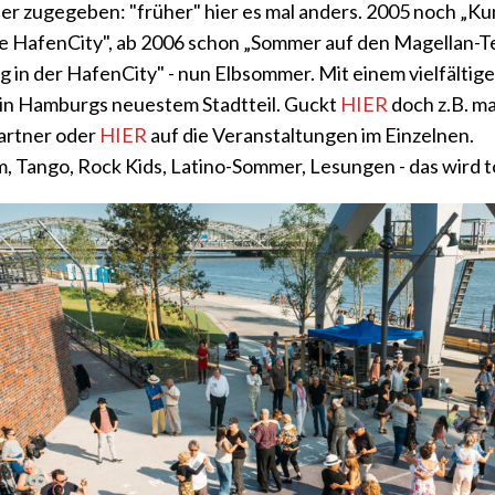
er zugegeben: "früher" hier es mal anders. 2005 noch „Ku
die HafenCity", ab 2006 schon „Sommer auf den Magellan-T
g in der HafenCity" - nun Elbsommer. Mit einem vielfältig
n Hamburgs neuestem Stadtteil. Guckt
HIER
doch z.B. ma
Partner oder
HIER
auf die Veranstaltungen im Einzelnen.
, Tango, Rock Kids, Latino-Sommer, Lesungen - das wird to