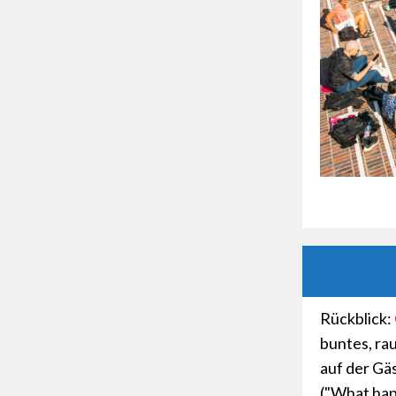
Rückblick:
buntes, ra
auf der Gäs
("What happ