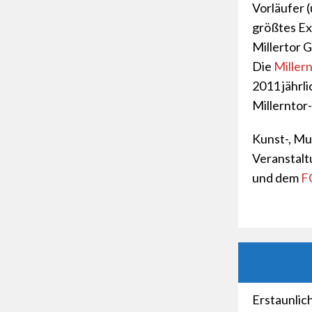
Vorläufer 
größtes Ex
Millertor G
Die
Millern
2011 jährl
Millerntor
Kunst-, Mus
Veranstalt
und dem
FC
Erstaunlic