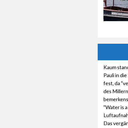
Kaum stand
Pauli in di
fest, da "
des Millern
bemerkens
"Water is a
Luftaufna
Das vergä