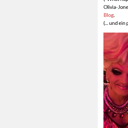
Olivia-Jone
Blog
.
(... und ei