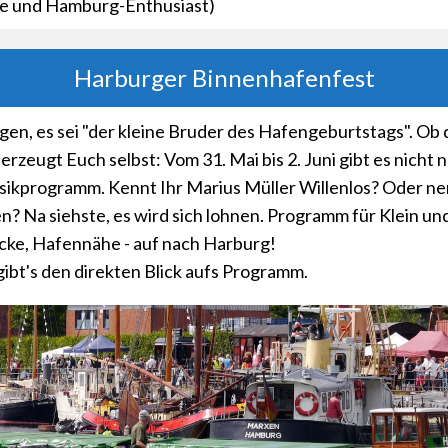
e und Hamburg-Enthusiast)
Harburger Binnenhafenfest
en, es sei "der kleine Bruder des Hafengeburtstags". Ob 
rzeugt Euch selbst: Vom 31. Mai bis 2. Juni gibt es nicht n
ikprogramm. Kennt Ihr Marius Müller Willenlos? Oder ne
? Na siehste, es wird sich lohnen. Programm für Klein un
cke, Hafennähe - auf nach Harburg!
ibt's den direkten Blick aufs Programm.