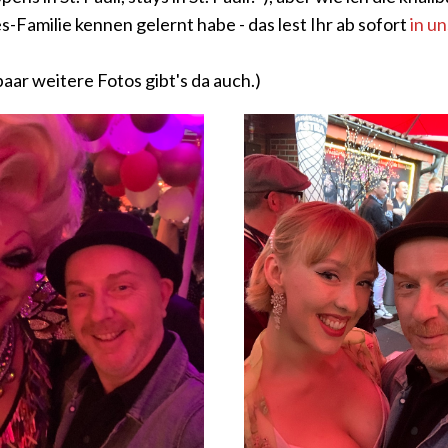
s-Familie kennen gelernt habe - das lest Ihr ab sofort
in u
n paar weitere Fotos gibt's da auch.)