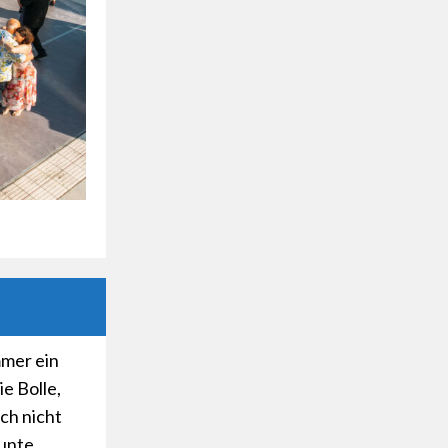
mmer ein
e Bolle,
uch nicht
bunte