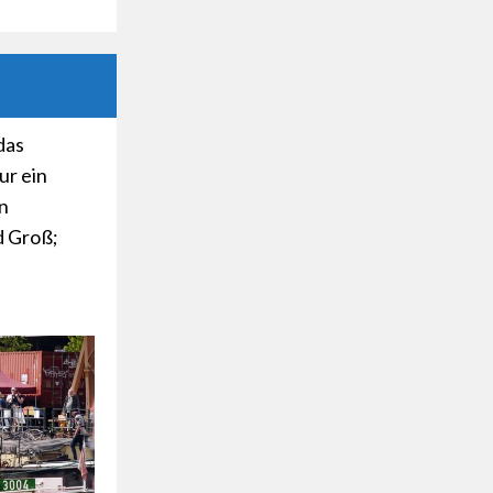
das
ur ein
n
d Groß;