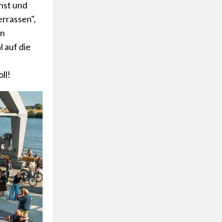
nst und
errassen",
en
l auf die
ll!