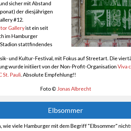
(und sicher mit Abstand
ponat) der diesjährigen
allery #12.
tor Gallery
ist ein seit
ich im Hamburger
-Stadion stattfindendes
ik- und Kultur-Festival, mit Fokus auf Streetart. Die viert
ung wurde initiiert von der Non-Profit-Organisation
Viva 
 St. Pauli
. Absolute Empfehlung!!
Foto ©
Jonas Albrecht
Elbsommer
h, wie viele Hamburger mit dem Begriff "Elbsommer" nich