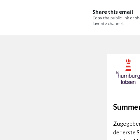
Summer 
Zugegeben,
der erste 