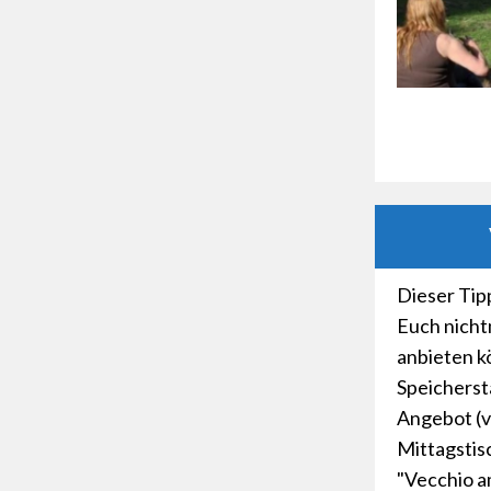
Dieser Tipp
Euch nicht
anbieten k
Speicherst
Angebot (v
Mittagstisc
"Vecchio am