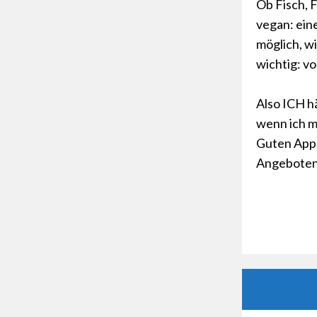
Ob Fisch, F
vegan: ein
möglich, w
wichtig: vo
Also ICH hä
wenn ich m
Guten Appe
Angeboten