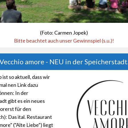
(Foto: Carmen Jopek)
Bitte beachtet auch unser Gewinnspiel (s.u.)!
Vecchio amore - NEU in der Speicherstadt
 ist so aktuell, dass wir
mal nen Link dazu
önnen: In der
adt gibt es ein neues
orerst für den
h): Das ital. Restaurant
ore" ("Alte Liebe") liegt