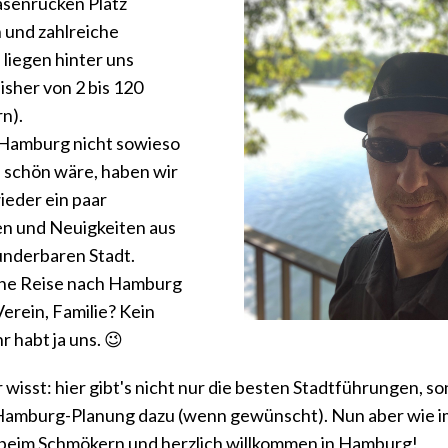
senrücken Platz
und zahlreiche
liegen hinter uns
isher von 2 bis 120
n).
 Hamburg nicht sowieso
 schön wäre, haben wir
ieder ein paar
n und Neuigkeiten aus
nderbaren Stadt.
eine Reise nach Hamburg
Verein, Familie? Kein
r habt ja uns. 😉
 wisst: hier gibt's nicht nur die besten Stadtführungen, s
 Hamburg-Planung dazu (wenn gewünscht). Nun aber wie i
beim Schmökern und herzlich willkommen in Hamburg!