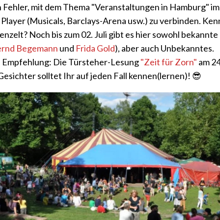
n Fehler, mit dem Thema "Veranstaltungen in Hamburg" i
Player (Musicals, Barclays-Arena usw.) zu verbinden. Kenn
enzelt? Noch bis zum 02. Juli gibt es hier sowohl bekannte
ernd Begemann
und
Frida Gold
), aber auch Unbekanntes.
 Empfehlung: Die Türsteher-Lesung
"Zeit für Zorn"
am 24.
sichter solltet Ihr auf jeden Fall kennen(lernen)! 😎