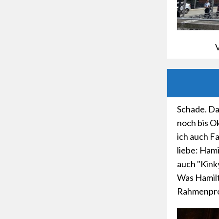
V
Schade. Da
noch bis O
ich auch F
liebe: Hami
auch "Kink
Was Hamilt
Rahmenprog