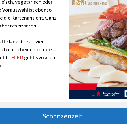
leisch, vegetarisch oder
e Vorauswahl ist ebenso
ie die Kartenansicht. Ganz
rher reservieren.
tte längst reserviert -
ich entscheiden könnte ...
tit -
HIER
geht's zu allen
.
Schanzenzelt.