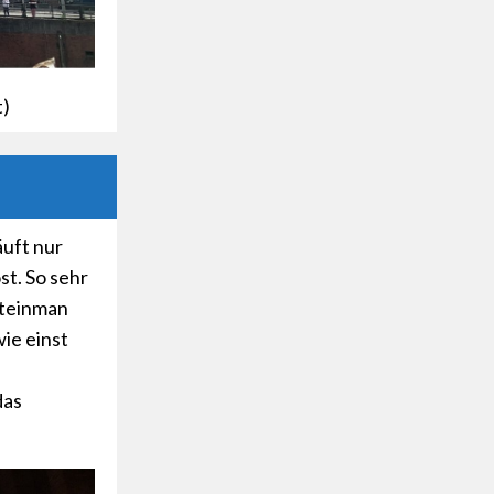
t)
äuft nur
t. So sehr
Steinman
wie einst
das