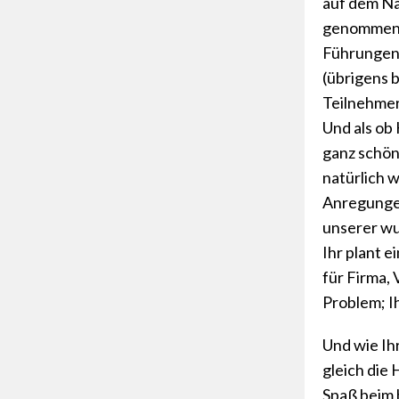
auf dem Na
genommen 
Führungen 
(übrigens b
Teilnehmer
Und als ob
ganz schön
natürlich w
Anregunge
unserer wu
Ihr plant 
für Firma, 
Problem; Ih
Und wie Ihr
gleich die
Spaß beim 