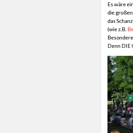
Es wäre ei
die großen 
das Schanz
(wie z.B.
B
Besondere
Denn DIE Ge