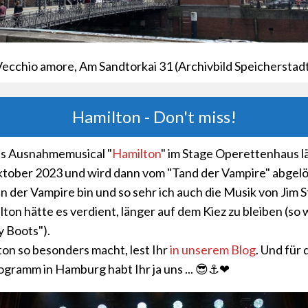
ecchio amore, Am Sandtorkai 31 (Archivbild Speicherstad
Hamilton - Don't miss!
s Ausnahmemusical "
Hamilton
" im Stage Operettenhaus l
ktober 2023 und wird dann vom "Tand der Vampire" abgelös
an der Vampire bin und so sehr ich auch die Musik von Jim 
lton hätte es verdient, länger auf dem Kiez zu bleiben (so 
y Boots").
on so besonders macht, lest Ihr
in unserem Blog
. Und für 
ramm in Hamburg habt Ihr ja uns ... 😎⚓❤