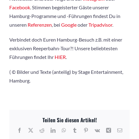
Facebook
. Stimmen begeisterter Gäste unserer
Hamburg-Programme und -Führungen findest Du in
unseren
Referenzen
, bei
Google
oder
Tripadvisor
.
Verbindet doch Euren Hamburg-Besuch z.B. mit einer
exklusiven Reeperbahn-Tour?! Unsere beliebtesten
Führungen findet Ihr
HIER
.
( © Bilder und Texte (anteilig) by Stage Entertainment,
Hamburg.
Teilen Sie diesen Artikel!
Facebook
X
Reddit
LinkedIn
WhatsApp
Tumblr
Pinterest
Vk
Xing
E-
Mail