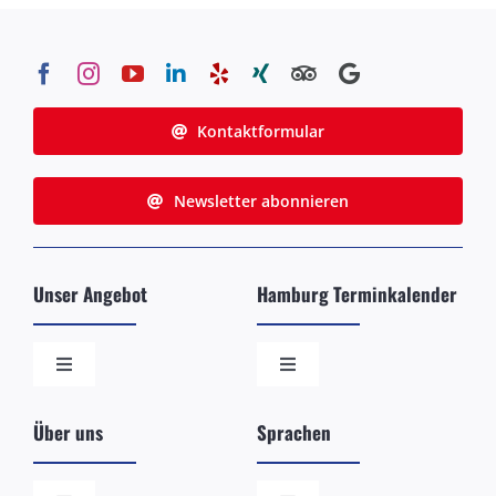
Kontaktformular
Newsletter abonnieren
Unser Angebot
Hamburg Terminkalender
Toggle
Toggle
Navigation
Navigation
Die beliebtesten Stadtführungen
Schiffsankünfte in Hamburg
Über uns
Sprachen
Ihre individuelle/exklusive Tour
Öffentliche Führungen der Hamburg-Lotsen