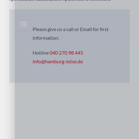
Please give us a call or Email for first
information:
Hotline
040 270 98 445
info@hamburg-lotse.de