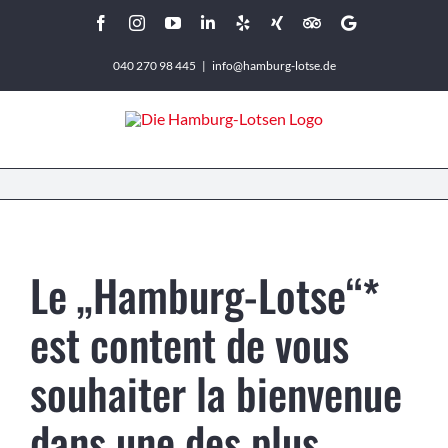
Zum
Facebook
Instagram
YouTube
LinkedIn
Yelp
Xing
Tripadvisor
Google
Inhalt
040 270 98 445
|
info@hamburg-lotse.de
springen
Le „Hamburg-Lotse“*
est content de vous
souhaiter la bienvenue
dans une des plus