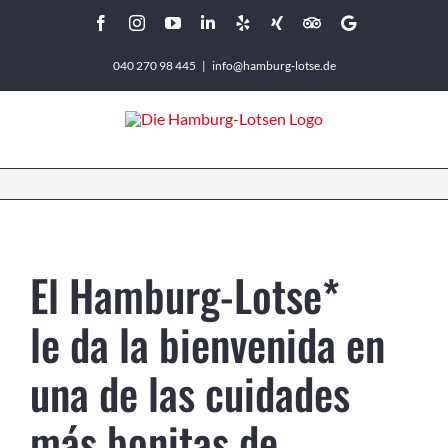
Zum
Facebook
Instagram
YouTube
LinkedIn
Yelp
Xing
Tripadvisor
Google
Inhalt
040 270 98 445
|
info@hamburg-lotse.de
springen
El Hamburg-Lotse*
le da la bienvenida en
una de las cuidades
más bonitas de