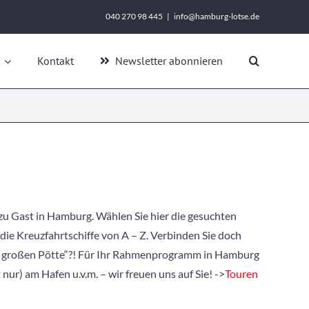
040 270 98 445
|
info@hamburg-lotse.de
Kontakt
Newsletter abonnieren
zu Gast in Hamburg. Wählen Sie hier die gesuchten
ie Kreuzfahrtschiffe von A – Z. Verbinden Sie doch
ie großen Pötte“?! Für Ihr Rahmenprogramm in Hamburg
ur) am Hafen u.v.m. – wir freuen uns auf Sie! ->
Touren