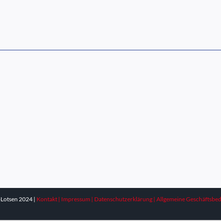
Lotsen 2024 |
Kontakt |
Impressum |
Datenschutzerklärung |
Allgemeine Geschäftsbe