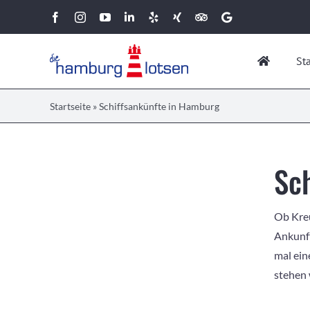
Zum
Facebook
Instagram
YouTube
LinkedIn
Yelp
Xing
Tripadvisor
Google
Inhalt
springen
St
Startseite
»
Schiffsankünfte in Hamburg
Sc
Ob Kreu
Ankunft
mal ein
stehen 