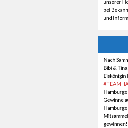
unserer Ho
bei Bekan
und Inform
Nach Samm
Bibi & Tina
Eiskönigin
#TEAMH
Hamburger 
Gewinne au
Hamburger
Mitsammeln
gewinnen! 