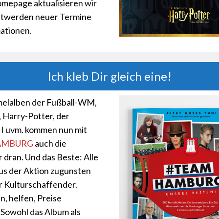
mepage aktualisieren wir
ntwerden neuer Termine
ationen.
Ich kleb Dir gleich eine!
elalben der Fußball-WM,
, Harry-Potter, der
 II uvm. kommen nun mit
AMBURG
auch
die
dran. Und das Beste: Alle
s der Aktion zugunsten
 Kulturschaffender.
, helfen, Preise
Sowohl das Album als