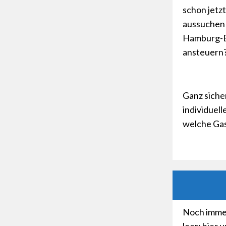
schon jetz
aussuchen
Hamburg-B
ansteuern?
Ganz siche
individuel
welche Gast
Noch imme