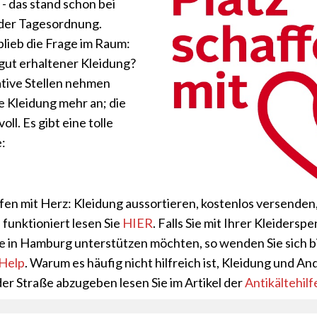
- das stand schon bei
 der Tagesordnung.
blieb die Frage im Raum:
gut erhaltener Kleidung?
ative Stellen nehmen
e Kleidung mehr an; die
oll. Es gibt eine tolle
e:
ffen mit Herz: Kleidung aussortieren, kostenlos versenden
 funktioniert lesen Sie
HIER
. Falls Sie mit Ihrer Kleiderspe
 in Hamburg unterstützen möchten, so wenden Sie sich bi
 Help
. Warum es häufig nicht hilfreich ist, Kleidung und An
der Straße abzugeben lesen Sie im Artikel der
Antikältehilfe