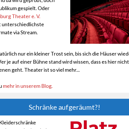
und da wird geprobt, doch
ublikum gespielt. Oder
urg Theater e. V.
t unterschiedlichste
mate via Stream.
türlich nur ein kleiner Trost sein, bis sich die Häuser wied
er je auf einer Bühne stand wird wissen, dass es hier nich
nen geht. Theater ist so viel mehr...
zu
mehr in unserem Blog.
Schränke aufgeräumt?!
 Kleiderschränke