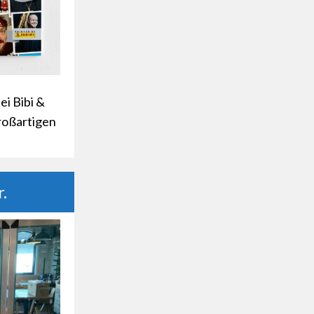
i Bibi &
großartigen
.