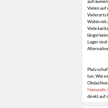
aufräumen 
Vielen auf
Vielerorts 
Wohin mit 
Viele karit
längst kein
Lager sind v
Alternativ
Platz scha
tun. Wie es
Obdachlose
Hanseatic
direkt auf 