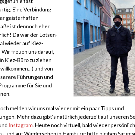
gsgefühle fast
artig. Eine Verbindung
er geisterhaften
aße ist dennoch eher
hrlich! Da war der Lotsen-
al wieder auf Kiez-
. Wir freuen uns darauf,
in Kiez-Büro zu ziehen
willkommen...) und von
nserere Führungen und
rogramme für Sie und
anen.
doch melden wir uns mal wieder mit ein paar Tipps und
ungen. Mehr dazu gibt's natürlich jederzeit auf unseren Se
und
Instagram
. Heute noch virtuell, bald wieder persönlich
 - und auf Wiedersehen in Hamburg; bitte bleiben Sie ge