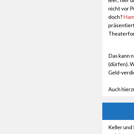
leer; hier 
nicht vor P
doch?
Hamb
präsentier
Theaterfor
Das kann na
(dürfen). W
Geld-verdie
Auch hier
Keller und