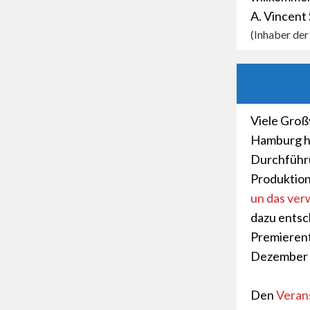
A. Vincent
(Inhaber de
Viele Groß
Hamburg ho
Durchführu
Produktio
un das ve
dazu entsc
Premierent
Dezember 
Den
Veran