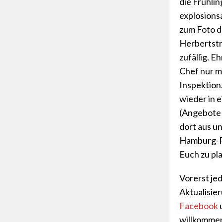
die Frühlin
explosions
zum Foto d
Herbertstr
zufällig. E
Chef nur m
Inspektion
wieder in e
(Angebote 
dort aus u
Hamburg-P
Euch zu pl
Vorerst je
Aktualisier
Facebook
willkommen