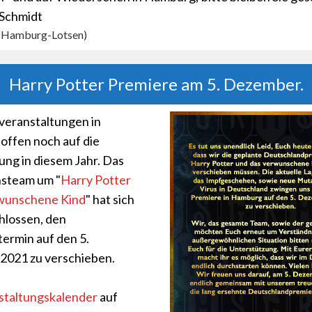
 Schmidt
r Hamburg-Lotsen)
Harry Potter Premiere am 5. Dezember.
veranstaltungen in
ffen noch auf die
ng in diesem Jahr. Das
nsteam um "
Harry Potter
rwunschene Kind
" hat sich
hlossen, den
ermin auf den 5.
2021 zu verschieben.
staltungskalender
auf