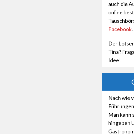
auch die A
online bes
Tauschbörse
Facebook
.
Der Lotsen
Tina? Frag
Idee!
Nach wie v
Führungen 
Man kann s
hingeben 
Gastronomi