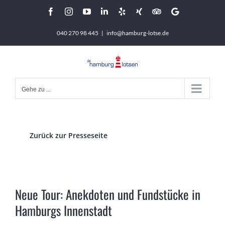
Zum
Facebook
Instagram
YouTube
LinkedIn
Yelp
Xing
Tripadvisor
Google
Inhalt
040 270 98 445
|
info@hamburg-lotse.de
springen
Gehe zu ...
Zurück zur Presseseite
Neue Tour: Anekdoten und Fundstücke in
Hamburgs Innenstadt