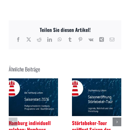
Teilen Sie diesen Artikel!
Facebook
X
Reddit
LinkedIn
WhatsApp
Tumblr
Pinterest
Vk
Xing
E-
Mail
Ähnliche Beiträge
Hamburg individuell
Störtebeker-Tour
erleben: Hamburg-
eröffnet Saison der