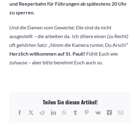
und Reeperbahn für Führungen ab spätestens 20 Uhr
zu sperren.
Und die Damen vom Gewerbe: Die sind da nicht
ausgestellt – die arbeiten da. Ich zitiere einen (zu Recht)
oft gehörten Satz: „Nimm die Kamera runter, Du Arsch!“
Herzlich willkommen auf St. Pauli!
Fühlt Euch wie
zuhause – aber bitte benehmt Euch auch so.
Teilen Sie diesen Artikel!
Facebook
X
Reddit
LinkedIn
WhatsApp
Tumblr
Pinterest
Vk
Xing
E-
Mail