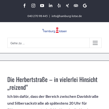
Zum
Facebook
Instagram
YouTube
LinkedIn
Yelp
Xing
Tripadvisor
Google
Inhalt
040 270 98 445
|
info@hamburg-lotse.de
springen
Gehe zu ...
Die Herbertstraße – in vielerlei Hinsicht
„reizend“
Ich bin dafür, dass der Bereich zwischen Davidstraße
und Silbersackstraße ab spätestens 20 Uhr für