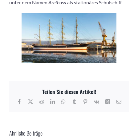
unter dem Namen
Arethusa
als stationäres Schulschiff.
Teilen Sie diesen Artikel!
Facebook
X
Reddit
LinkedIn
WhatsApp
Tumblr
Pinterest
Vk
Xing
E-
Mail
Ähnliche Beiträge