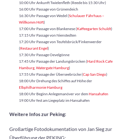
10:00 Uhr Ankunft Twielenfleth (Reede bis 15:30 Uhr)
16:00 Uhr Passage von Grünendeich
16:30 Uhr Passage von Wedel (
Schulauer Fährhaus –
Willkomm Höft
)
17:00 Uhr Passage von Blankenese (
Kaffeegarten Schuldt
)
17:15 Uhr Passage von Nienstedten
17:20 Uhr Passage von Teufelsbrück/Finkenwerder
(
Restaurant Engel
)
17:30 Uhr Passage Oevelgönne
17:45 Uhr Passage der Landungsbrücken (
Hard Rock Cafe
Hamburg
,
Watergate Hamburg
)
17:55 Uhr Passage der Überseebrücke (
Cap San Diego
)
18:00 Uhr Drehung des Schiffes auf Höhe der
Elbphilharmonie Hamburg
18:00 Uhr Beginn Anlegemanöver vor dem
Hansahafen
19:00 Uhr fest am Liegeplatz im Hansahafen
Weitere Infos zur Peking:
Großartige Fotodokumentation von Jan Sieg zur
Überführung der PEKING: