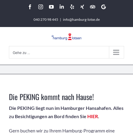
Zum
Facebook
Instagram
YouTube
LinkedIn
Yelp
Xing
Tripadvisor
Google
Inhalt
040 270 98 445
|
info@hamburg-lotse.de
springen
Gehe zu ...
Die PEKING kommt nach Hause!
Die PEKING liegt nun im Hamburger Hansahafen. Alles
zu Besichtigungen an Bord finden Sie
HIER
.
Gern buchen wir zu Ihrem Hamburg-Programm eine