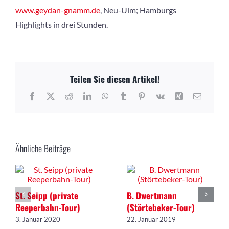
www.geydan-gnamm.de
, Neu-Ulm; Hamburgs
Highlights in drei Stunden.
Teilen Sie diesen Artikel!
Facebook
X
Reddit
LinkedIn
WhatsApp
Tumblr
Pinterest
Vk
Xing
E-
Mail
Ähnliche Beiträge
St. Seipp (private
B. Dwertmann
Reeperbahn-Tour)
(Störtebeker-Tour)
3. Januar 2020
22. Januar 2019