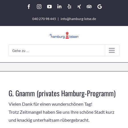
Zum
Facebook
Instagram
YouTube
LinkedIn
Yelp
Xing
Tripadvisor
Google
Inhalt
040 270 98 445
|
info@hamburg-lotse.de
springen
Gehe zu ...
G. Gnamm (privates Hamburg-Programm)
Vielen Dank für einen wunderschönen Tag!
Trotz Zeitmangel haben Sie uns Ihre schöne Stadt kurz
und knackig unterhaltsam rübergebracht.