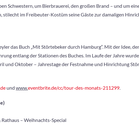
eben Schwestern, um Bierbrauerei, den großen Brand – und um ein
 stilecht im Freibeuter-Kostüm seine Gäste zur damaligen Hinric
reyler das Buch „Mit Störtebeker durch Hamburg“. Mit der Idee, d
ng entlang der Stationen des Buches. Im Laufe der Jahre wurde d
ril und Oktober – Jahrestage der Festnahme und Hinrichtung Stör
.de
und
www.
eventbrite.de/cc/tour-des-monats-211299
.
ne)
& Rathaus – Weihnachts-Special