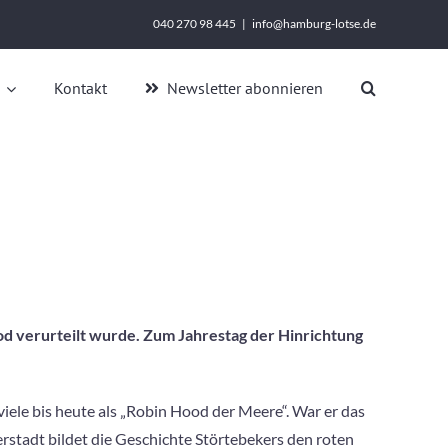
040 270 98 445
|
info@hamburg-lotse.de
Kontakt
Newsletter abonnieren
od verurteilt wurde. Zum Jahrestag der Hinrichtung
viele bis heute als „Robin Hood der Meere“. War er das
rstadt bildet die Geschichte Störtebekers den roten