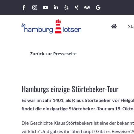
Zum
Facebook
Instagram
YouTube
LinkedIn
Yelp
Xing
Tripadvisor
Google
Inhalt
springen
St
Zurück zur Presseseite
Hamburgs einzige Störtebeker-Tour
Es war im Jahr 1401, als Klaus Störtebeker vor Helg
findet die einzigartige Störtebeker-Tour am 19. Oktob
Die Geschichte Klaus Störtebekers ist eine der bekannte
wirklich? Und gab es ihn überhaupt? Gibt es Beweise? 