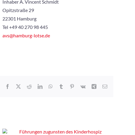
Inhaber A. Vincent Schmidt
Opitzstraße 29
22301 Hamburg
Tel +49 40 270 98 445
avs@hamburg-lotse.de
Facebook
X
Reddit
LinkedIn
WhatsApp
Tumblr
Pinterest
Vk
Xing
E-
Mail