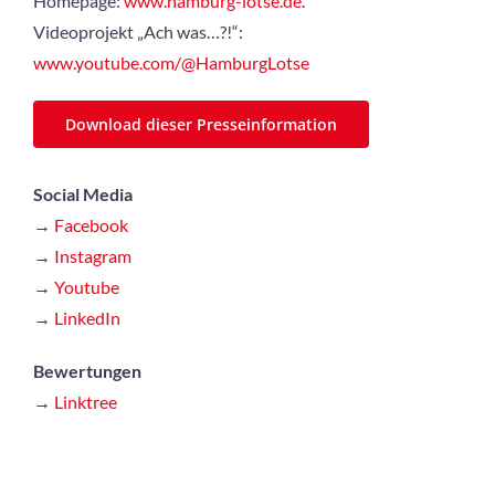
Homepage:
www.hamburg-lotse.de
.
Videoprojekt „Ach was…?!“:
www.youtube.com/@HamburgLotse
Download dieser Presseinformation
Social Media
→
Facebook
→
Instagram
→
Youtube
→
LinkedIn
Bewertungen
→
Linktree