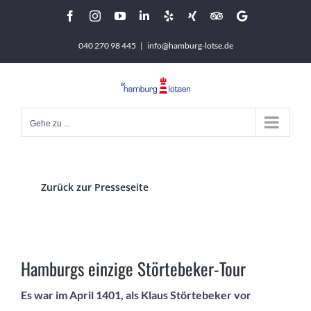
Zum
Facebook
Instagram
YouTube
LinkedIn
Yelp
Xing
Tripadvisor
Google
Inhalt
040 270 98 445
|
info@hamburg-lotse.de
springen
Gehe zu ...
Zurück zur Presseseite
Hamburgs einzige Störtebeker-Tour
Es war im April 1401, als Klaus Störtebeker vor