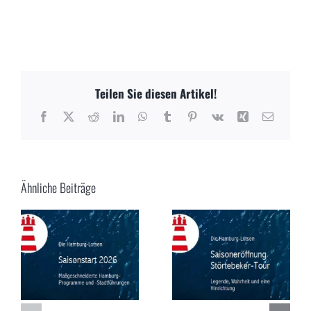
Teilen Sie diesen Artikel!
Facebook
X
Reddit
LinkedIn
WhatsApp
Tumblr
Pinterest
Vk
Xing
E-
Mail
Ähnliche Beiträge