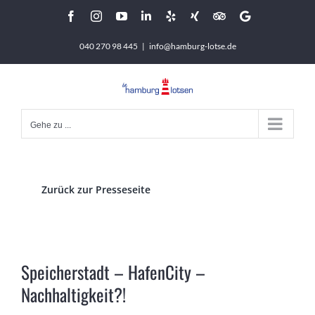
Zum
Facebook
Instagram
YouTube
LinkedIn
Yelp
Xing
Tripadvisor
Google
Inhalt
040 270 98 445
|
info@hamburg-lotse.de
springen
Gehe zu ...
Zurück zur Presseseite
Speicherstadt – HafenCity –
Nachhaltigkeit?!