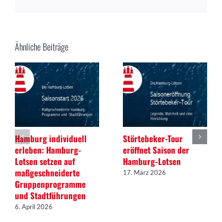
Mail
Ähnliche Beiträge
Hamburg individuell
Störtebeker-Tour
erleben: Hamburg-
eröffnet Saison der
Lotsen setzen auf
Hamburg-Lotsen
maßgeschneiderte
17. März 2026
Gruppenprogramme
und Stadtführungen
6. April 2026