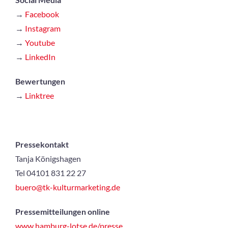
→
Facebook
→
Instagram
→
Youtube
→
LinkedIn
Bewertungen
→
Linktree
Pressekontakt
Tanja Königshagen
Tel 04101 831 22 27
buero@tk-kulturmarketing.de
Pressemitteilungen online
www.hamburg-lotse.de/presse