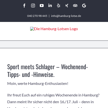
Zum
Facebook
Instagram
YouTube
LinkedIn
Yelp
Xing
Tripadvisor
Google
Inhalt
040 270 98 445
|
info@hamburg-lotse.de
springen
Sport meets Schlager – Wochenend-
Tipps- und -Hinweise.
Moin, werte Hamburg-Enthusiasten!
Ihr freut Euch auf ein ruhiges Wochenende in Hamburg?
Dann meint Ihr sicher nicht den 16./17. Juli – denn in