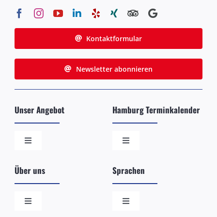
Kontaktformular
Newsletter abonnieren
Unser Angebot
Hamburg Terminkalender
Toggle
Toggle
Navigation
Navigation
Die beliebtesten Stadtführungen
Schiffsankünfte in Hamburg
Über uns
Sprachen
Ihre individuelle/exklusive Tour
Öffentliche Führungen der
Toggle
Toggle
Navigation
Navigation