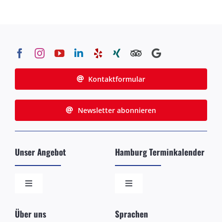
Kontaktformular
Newsletter abonnieren
Unser Angebot
Hamburg Terminkalender
Toggle
Toggle
Navigation
Navigation
Die beliebtesten Stadtführungen
Schiffsankünfte in Hamburg
Über uns
Sprachen