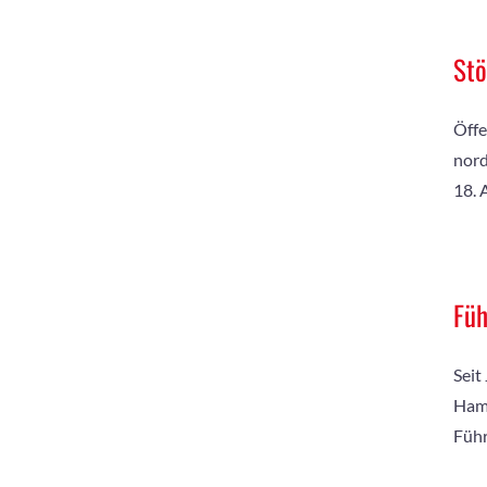
Stö
Öffe
nord
18. 
Füh
Seit
Hamb
Führ