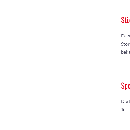
Stö
Es w
Stör
bek
Spe
Die 
Teil