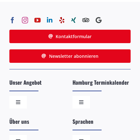
Kontaktformular
Newsletter abonnieren
Unser Angebot
Hamburg Terminkalender
Toggle
Toggle
Navigation
Navigation
Die beliebtesten Stadtführungen
Schiffsankünfte in Hamburg
Über uns
Sprachen
Ihre individuelle/exklusive Tour
Öffentliche Führungen der