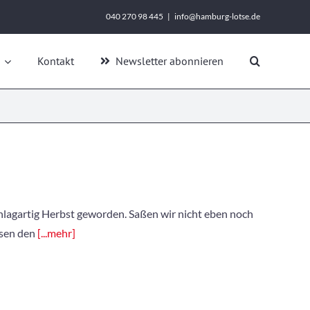
040 270 98 445
|
info@hamburg-lotse.de
Kontakt
Newsletter abonnieren
chlagartig Herbst geworden. Saßen wir nicht eben noch
ssen den
[...mehr]