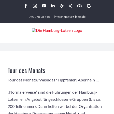
Zum
Facebook
Instagram
YouTube
LinkedIn
Yelp
Xing
Tripadvisor
Google
Inhalt
040 270 98 445
|
info@hamburg-lotse.de
springen
Tour des Monats
Tour des Monats? Wasndas? Tippfehler? Aber nein …
„Normalerweise“ sind die Führungen der Hamburg-
Lotsen ein Angebot für geschlossene Gruppen (bis ca.
200 Teilnehmer). Dann helfen wir bei der Organisation
der Hamburg-Programme, geben Hotel- und