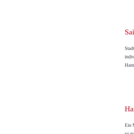
Sa
Stad
indi
Hamb
Ha
Ein 
so g