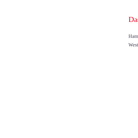
Da
Hamb
West