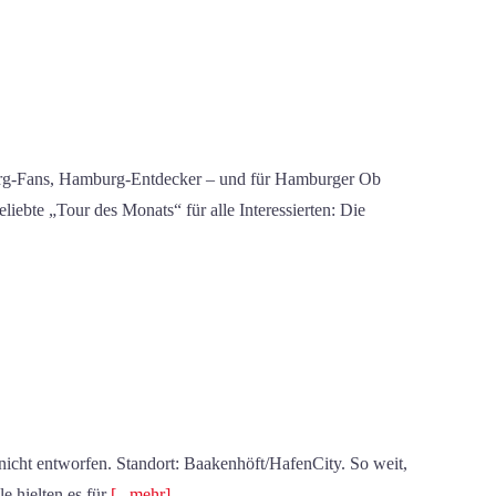
urg-Fans, Hamburg-Entdecker – und für Hamburger Ob
liebte „Tour des Monats“ für alle Interessierten: Die
nicht entworfen. Standort: Baakenhöft/HafenCity. So weit,
e hielten es für
[...mehr]