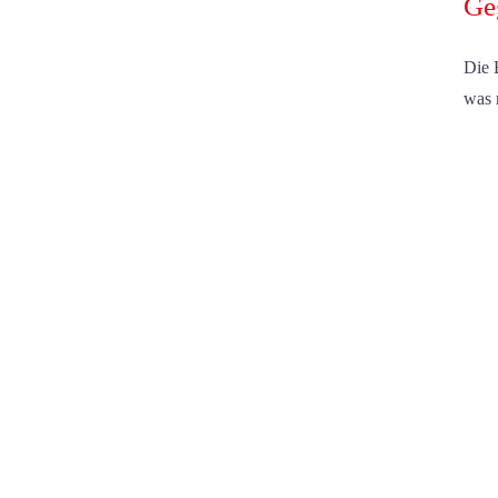
Ge
Die H
was 