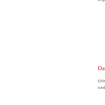
Da
ESSO
wied